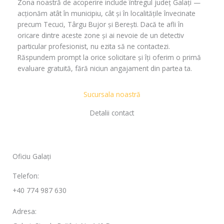
Zona noastră de acoperire include întregul județ Galați —
acționăm atât în municipiu, cât și în localitățile învecinate
precum Tecuci, Târgu Bujor și Berești. Dacă te afli în
oricare dintre aceste zone și ai nevoie de un detectiv
particular profesionist, nu ezita să ne contactezi.
Răspundem prompt la orice solicitare și îți oferim o primă
evaluare gratuită, fără niciun angajament din partea ta.
Sucursala noastră
Detalii contact
Oficiu Galați
Telefon:
+40 774 987 630
Adresa: