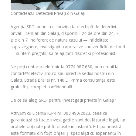
Contactează Detectivii Privați din Galați
Agenția SRDI pune la dispoziția ta o echipă de detectivi
privați licențiați din Galați, disponibili 24 de ore din 24, 7
zile din 7. Indiferent de natura cazului — infidelitate,
supraveghere, investigații corporative sau verificări de fond
— suntem pregătiți să te ajutăm discret și profesionist.
Ne poți contacta telefonic la 0774 987 630, prin email la
contact@detectiv-srdi.ro sau direct la sediul nostru din
Galați, Strada Brăilei nr. 140 D. Prima consultanță este
gratuită și complet confidențială.
De ce să alegi SRDI pentru investigații private în Galați?
Activăm cu Licență IGPR nr. 303.490/2023, ceea ce
garantează că toate investigațiile sunt desfășurate legal, iar
probele obținute pot fi folosite în instanță. Echipa noastră
este formată din foști ofițeri și specialiști cu experiență în