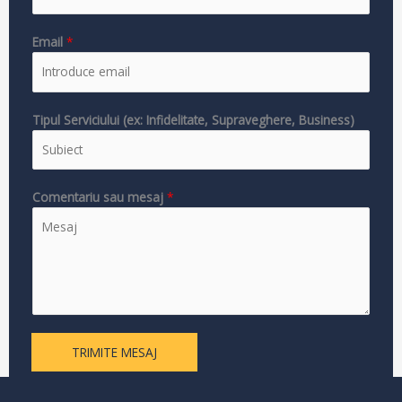
Email
*
Tipul Serviciului (ex: Infidelitate, Supraveghere, Business)
Comentariu sau mesaj
*
TRIMITE MESAJ